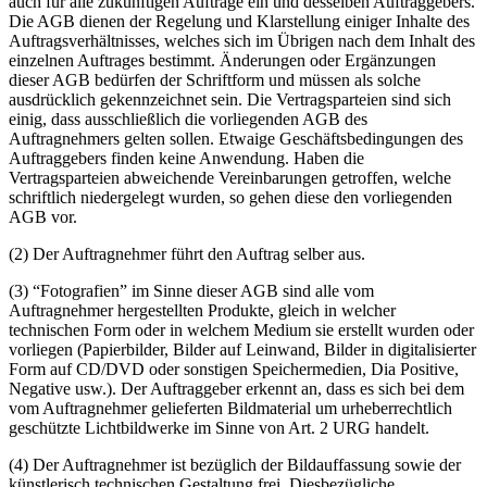
auch für alle zukünftigen Aufträge ein und desselben Auftraggebers.
Die AGB dienen der Regelung und Klarstellung einiger Inhalte des
Auftragsverhältnisses, welches sich im Übrigen nach dem Inhalt des
einzelnen Auftrages bestimmt. Änderungen oder Ergänzungen
dieser AGB bedürfen der Schriftform und müssen als solche
ausdrücklich gekennzeichnet sein. Die Vertragsparteien sind sich
einig, dass ausschließlich die vorliegenden AGB des
Auftragnehmers gelten sollen. Etwaige Geschäftsbedingungen des
Auftraggebers finden keine Anwendung. Haben die
Vertragsparteien abweichende Vereinbarungen getroffen, welche
schriftlich niedergelegt wurden, so gehen diese den vorliegenden
AGB vor.
(2) Der Auftragnehmer führt den Auftrag selber aus.
(3) “Fotografien” im Sinne dieser AGB sind alle vom
Auftragnehmer hergestellten Produkte, gleich in welcher
technischen Form oder in welchem Medium sie erstellt wurden oder
vorliegen (Papierbilder, Bilder auf Leinwand, Bilder in digitalisierter
Form auf CD/DVD oder sonstigen Speichermedien, Dia Positive,
Negative usw.). Der Auftraggeber erkennt an, dass es sich bei dem
vom Auftragnehmer gelieferten Bildmaterial um urheberrechtlich
geschützte Lichtbildwerke im Sinne von Art. 2 URG handelt.
(4) Der Auftragnehmer ist bezüglich der Bildauffassung sowie der
künstlerisch technischen Gestaltung frei. Diesbezügliche