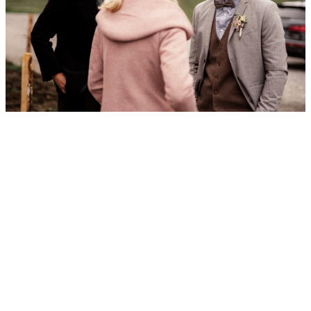
Fränzi ist ursprünglich aus dem Osten Deutschlands und Dimi
kommt aus Paris. Das Hochzeitsfest der beiden naturverbundenen
Wandervögel war in mehreren Bereichen auch für uns ein absolutes
Highlight. Gleich zwei Premieren ermöglichten uns die beiden. Ok,
also eigentlich zweieinhalb.
Erste Premiere: Fränzi & Dimi hatten keinen Bock, ihre
Hochzeitszeremonie von Deutsch auf Französisch übersetzen zu
lassen. Denn aufgrund ihrer Herkunft ist klar, die Gesellschaft war
gemischtsprachig. Also was tun? Man spielt die gemeinsame
Geschichte des Ehepaares in Form von kleinen Sketchen nach.
Selten haben wir so viel Gelacht und eine so kurzweilige Zeremonie
erlebt. Einfach grandios diese Idee!